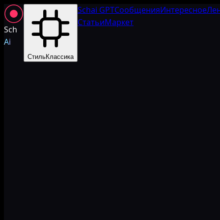
Schai GPT
Сообщения
Интересное
Ле
Статьи
Маркет
Sch
Ai
Стиль
Классика