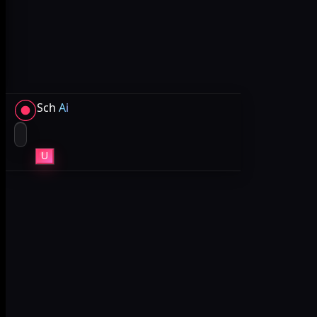
Sch
Ai
U