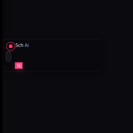
Sch
Ai
U