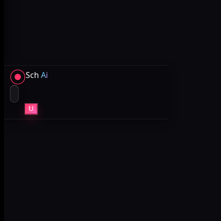
Sch
Ai
U