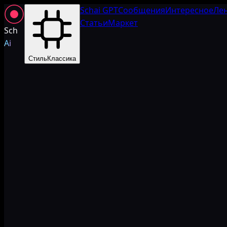
Schai GPT
Сообщения
Интересное
Ле
Статьи
Маркет
Sch
Ai
Стиль
Классика