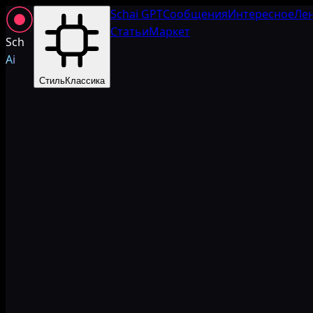
Schai GPT
Сообщения
Интересное
Ле
Статьи
Маркет
Sch
Ai
Стиль
Классика