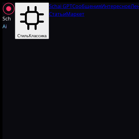
Schai GPT
Сообщения
Интересное
Ле
Статьи
Маркет
Sch
Ai
Стиль
Классика