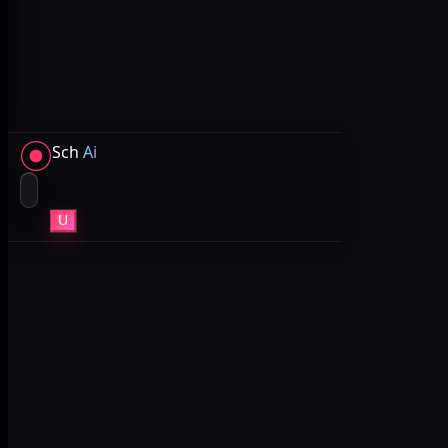
Sch
Ai
U