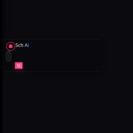
Sch
Ai
U