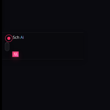
Sch
Ai
U