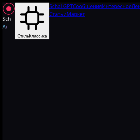
Schai GPT
Сообщения
Интересное
Ле
Статьи
Маркет
Sch
Ai
Стиль
Классика