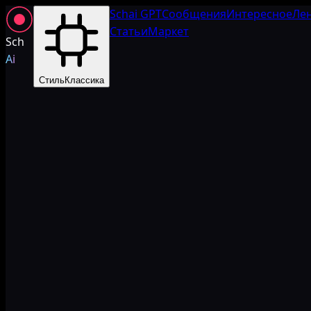
Schai GPT
Сообщения
Интересное
Ле
Статьи
Маркет
Sch
Ai
Стиль
Классика