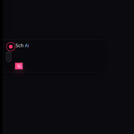
Sch
Ai
U