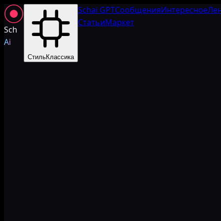
Schai GPT
Сообщения
Интересное
Ле
Статьи
Маркет
Sch
Ai
Стиль
Классика