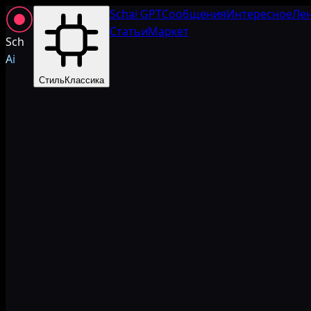
Schai GPT
Сообщения
Интересное
Ле
Статьи
Маркет
Sch
Ai
Стиль
Классика