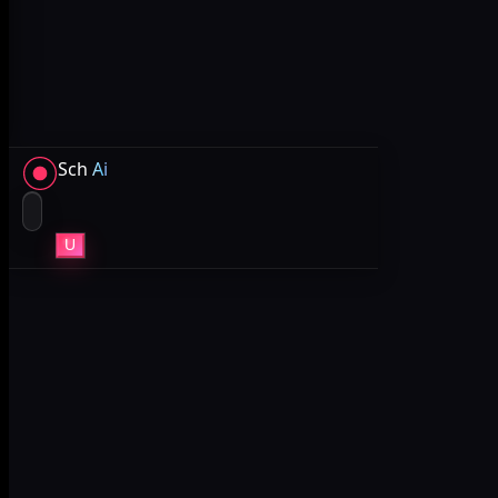
Sch
Ai
U