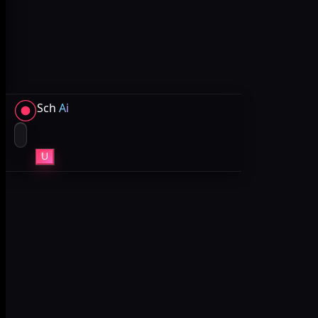
Sch
Ai
U