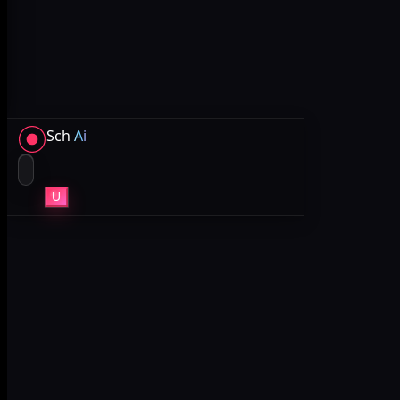
Sch
Ai
U