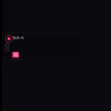
Sch
Ai
U