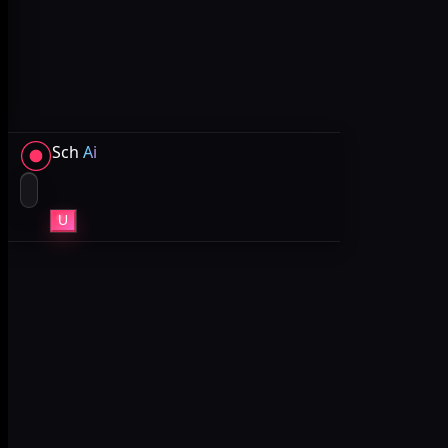
Sch
Ai
U