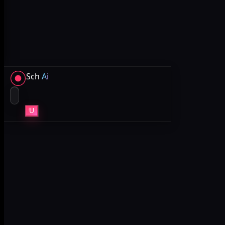
Sch
Ai
U