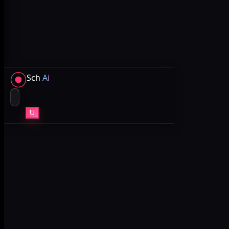
Sch
Ai
U