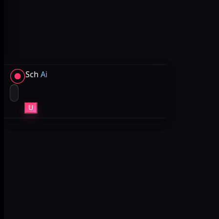
Sch
Ai
U