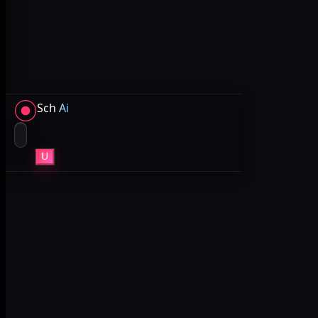
Sch
Ai
U