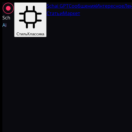
Schai GPT
Сообщения
Интересное
Ле
Статьи
Маркет
Sch
Ai
Стиль
Классика