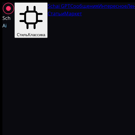
Schai GPT
Сообщения
Интересное
Ле
Статьи
Маркет
Sch
Ai
Стиль
Классика