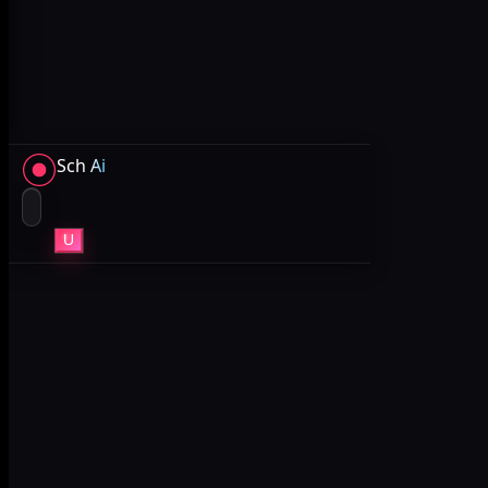
Sch
Ai
U