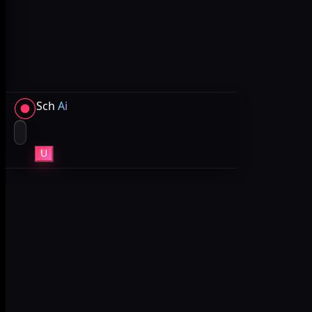
Sch
Ai
U