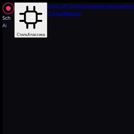
Schai GPT
Сообщения
Интересное
Ле
Статьи
Маркет
Sch
Ai
Стиль
Классика