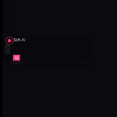
Sch
Ai
U