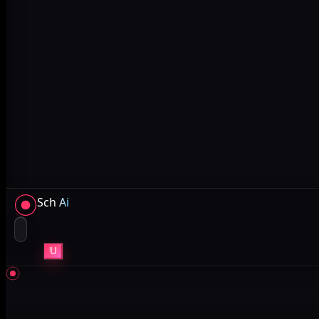
Sch
Ai
U