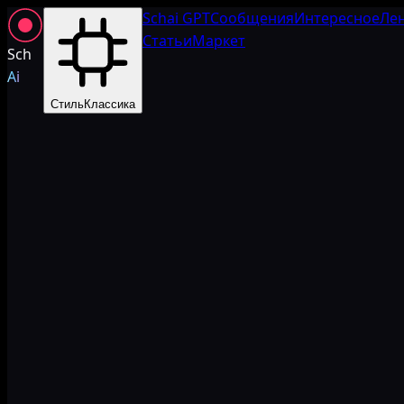
Schai GPT
Сообщения
Интересное
Ле
Статьи
Маркет
Sch
Ai
Стиль
Классика