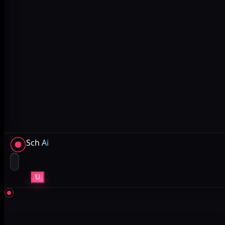
Sch
Ai
U