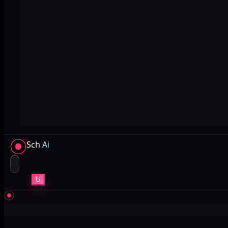
Sch
Ai
U