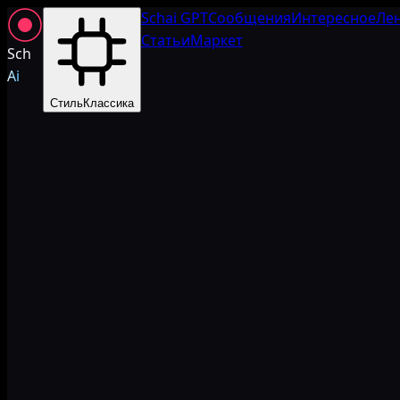
Schai GPT
Сообщения
Интересное
Ле
Статьи
Маркет
Sch
Ai
Стиль
Классика