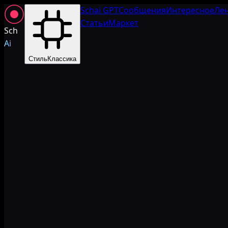
Schai GPT
Сообщения
Интересное
Ле
Статьи
Маркет
Sch
Ai
Стиль
Классика