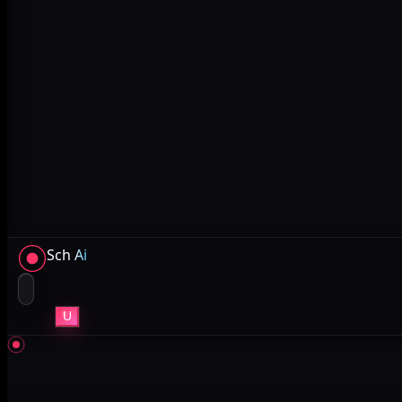
Sch
Ai
U