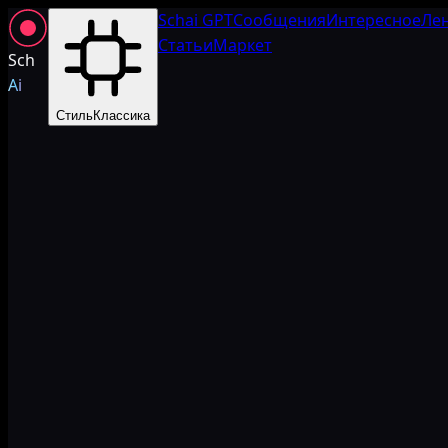
Schai GPT
Сообщения
Интересное
Ле
Статьи
Маркет
Sch
Ai
Стиль
Классика