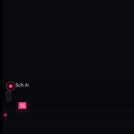
Sch
Ai
U