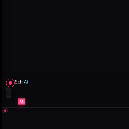
Sch
Ai
U