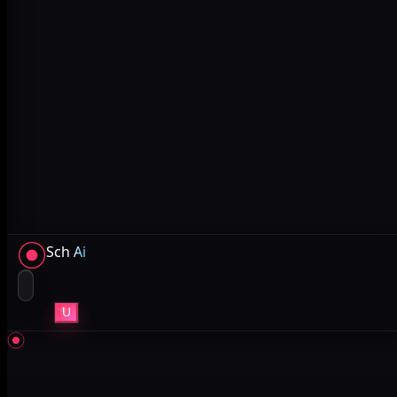
Sch
Ai
U