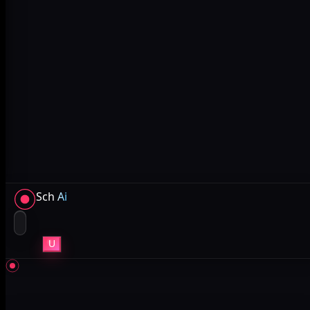
Sch
Ai
U