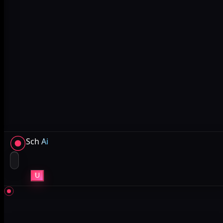
Sch
Ai
U