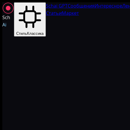
Schai GPT
Сообщения
Интересное
Ле
Статьи
Маркет
Sch
Ai
Стиль
Классика