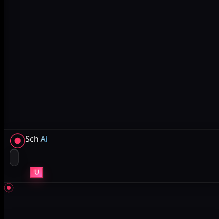
Sch
Ai
U