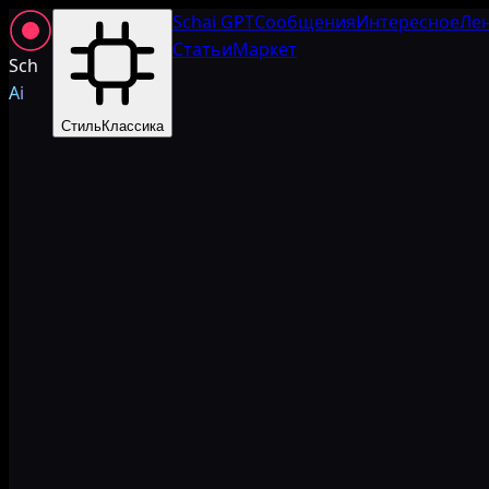
Schai GPT
Сообщения
Интересное
Ле
Статьи
Маркет
Sch
Ai
Стиль
Классика