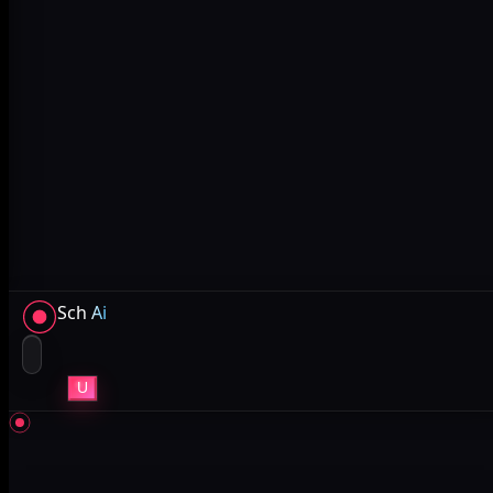
Sch
Ai
U