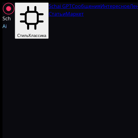
Schai GPT
Сообщения
Интересное
Ле
Статьи
Маркет
Sch
Ai
Стиль
Классика