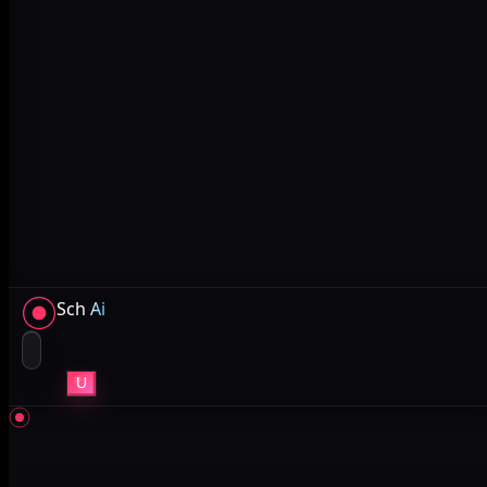
Sch
Ai
U