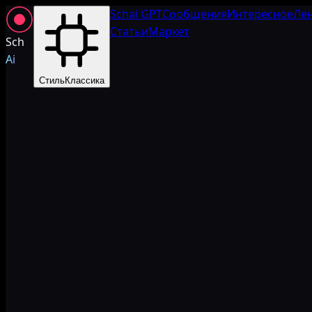
Schai GPT
Сообщения
Интересное
Ле
Статьи
Маркет
Sch
Ai
Стиль
Классика